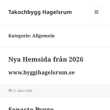
Takochbygg Hagelsrum
MENÜ
UND
WIDGETS
Kategorie:
Allgemein
Nya Hemsida från 2026
www.byggihagelsrum.se
Veröffentlicht
21. März 2026
am
Senaste Bygge